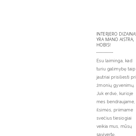
INTERJERO DIZAINA
YRA MANO AISTRA,
HOBIS!
Esu laiminga, kad
turiu galimybę taip
jautriai prisiliesti pr
žmonių gyvenimų.
Juk erdvė, kurioje
mes bendraujame,
ilsimės, priimame
svečius tiesiogiai
veikia mus, mūsų
savivertę.