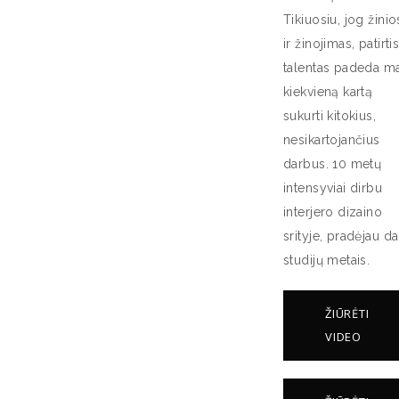
Tikiuosiu, jog žinio
ir žinojimas, patirtis
talentas padeda m
kiekvieną kartą
sukurti kitokius,
nesikartojančius
darbus. 10 metų
intensyviai dirbu
interjero dizaino
srityje, pradėjau da
studijų metais.
ŽIŪRĖTI
VIDEO