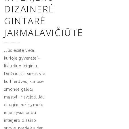
DIZAINERĖ
GINTARĖ
JARMALAVIČIŪTĖ
„Jūs esate vieta,
kurioje gyvenate“-
tikiu šiuo teiginiu.
Didžiausias siekis yra
kurti erdves, kuriose
žmonės galėtų
mąstyti ir svajoti. Jau
daugiau nei 15 metų
intensyviai dirbu
interjero dizaino
srityje, pradėjau dar