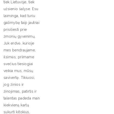
tiek Lietuvoje, tiek
užsienio šalyse. Esu
laiminga, kad turiu
galimybę taip jautriai
prisiliesti prie
žmonių gyvenimų.
Juk erdvė, kurioje
mes bendraujame,
ilsimės, priimame
svečius tiesiogiai
veikia mus, mūsų
savivertę. Tikiuosi,
jog žinios ir
žinojimas, patirtis ir
talentas padeda man
kiekvieną kartą
sukurti kitokius,