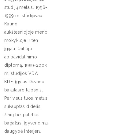
studijų metais. 1996-
1999 m. studijavau
Kauno
aukštesniojoje meno
mokykloje ir ten
įgijau Dailiojo
apipavidalinimo
diplomą. 1999-2003
m. studijos VDA
KDF, įgytas Dizaino
bakalauro laipsnis.
Per visus tuos metus
sukauptas didelis
žinių bei patirties
bagažas. Įgyvendinta
daugybė interjerų