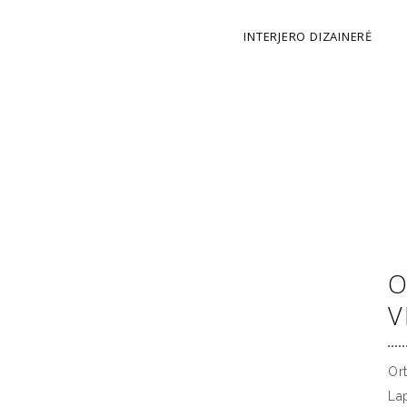
INTERJERO DIZAINERĖ
O
V
Ort
La