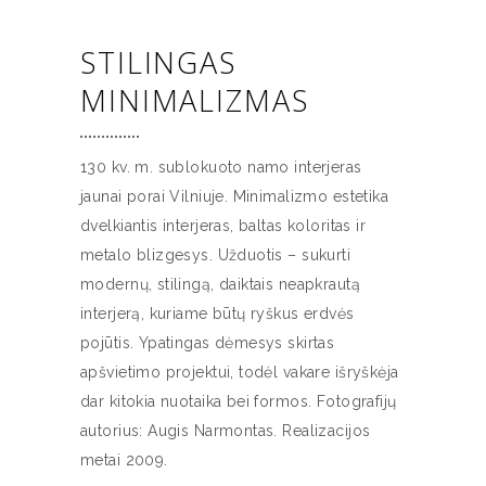
STILINGAS
MINIMALIZMAS
130 kv. m. sublokuoto namo interjeras
jaunai porai Vilniuje. Minimalizmo estetika
dvelkiantis interjeras, baltas koloritas ir
metalo blizgesys. Užduotis – sukurti
modernų, stilingą, daiktais neapkrautą
interjerą, kuriame būtų ryškus erdvės
pojūtis. Ypatingas dėmesys skirtas
apšvietimo projektui, todėl vakare išryškėja
dar kitokia nuotaika bei formos. Fotografijų
autorius: Augis Narmontas. Realizacijos
metai 2009.