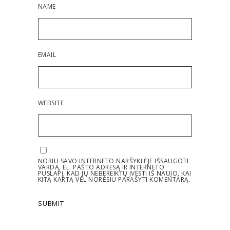
NAME
EMAIL
WEBSITE
NORIU SAVO INTERNETO NARŠYKLĖJE IŠSAUGOTI
VARDĄ, EL. PAŠTO ADRESĄ IR INTERNETO
PUSLAPĮ, KAD JŲ NEBEREIKTŲ ĮVESTI IŠ NAUJO, KAI
KITĄ KARTĄ VĖL NORĖSIU PARAŠYTI KOMENTARĄ.