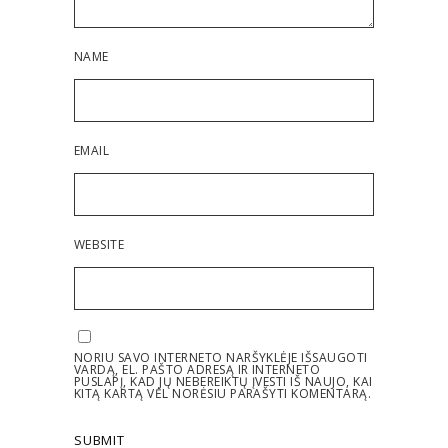
NAME
EMAIL
WEBSITE
NORIU SAVO INTERNETO NARŠYKLĖJE IŠSAUGOTI
VARDĄ, EL. PAŠTO ADRESĄ IR INTERNETO
PUSLAPĮ, KAD JŲ NEBEREIKTŲ ĮVESTI IŠ NAUJO, KAI
KITĄ KARTĄ VĖL NORĖSIU PARAŠYTI KOMENTARĄ.