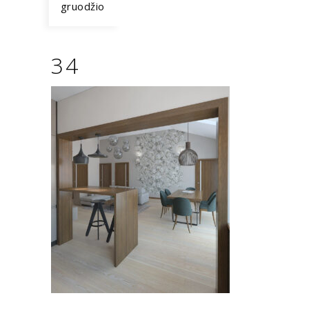
gruodžio
34