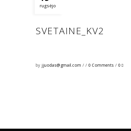
rugsėjo
SVETAINE_KV2
by
jjuodas@gmail.com
0 Comments
0