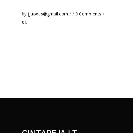
by
jjuodas@gmail.com
0 Comments
0
GINTAREJA.LT