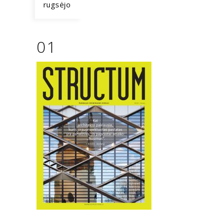
rugsėjo
01